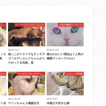
マリン
チンチラゴールデンエレナ
人気の種類ランキング
2016.11.1
2016.11.12
リンち
抱っこがイヤイヤなチンチラ
猫がかわいい理由は？人気の
真
ゴールデンエレナちゃんがイ
種類ランキング2016！
ヤがってる写真、笑
エレナ
チンチラシルバーマリン
ペルシャ猫画像
2017.10.15
2017.3.27
デン自
マリンちゃん５歳誕生日
洋服が大好きな猫