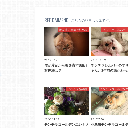
RECOMMEND
こちらの記事も人気です。
涙を流す原因と対処法
チンチラシルバー
2017.8.27
2016.10.19
猫が片目から涙を流す原因と
チンチラシルバーのマ
対処法は？
ゃん、3年前の激かわ写
ペルシャ猫画像
チンチラゴールデン
2016.11.19
2017.7.30
チンチラゴールデンエレナさ
小悪魔チンチラゴール