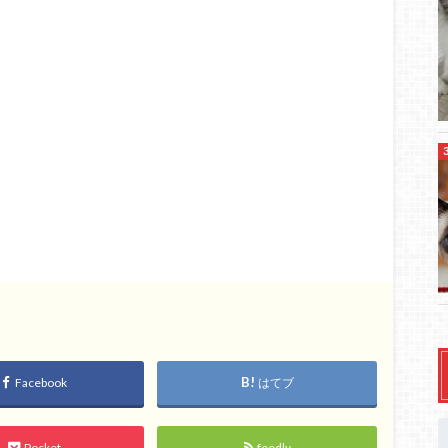
Facebook
はてブ
Pocket
feedly