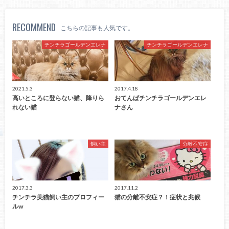
RECOMMEND
こちらの記事も人気です。
チンチラゴールデンエレナ
チンチラゴールデンエレナ
2021.5.3
2017.4.18
高いところに登らない猫、降りら
おてんばチンチラゴールデンエレ
れない猫
ナさん
飼い主
分離不安症
2017.3.3
2017.11.2
チンチラ美猫飼い主のプロフィー
猫の分離不安症？！症状と兆候
ルw