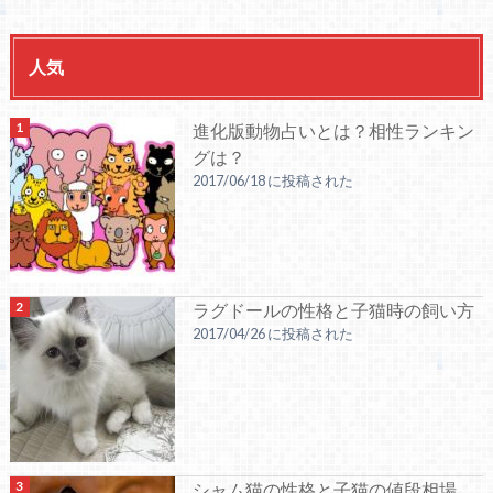
人気
進化版動物占いとは？相性ランキン
グは？
2017/06/18 に投稿された
ラグドールの性格と子猫時の飼い方
2017/04/26 に投稿された
シャム猫の性格と子猫の値段相場