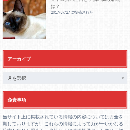
は？
2017/07/27 に投稿された
アーカイブ
免責事項
当サイト上に掲載されている情報の内容については万全を
期しておりますが、これらの情報によって万が一いかなる