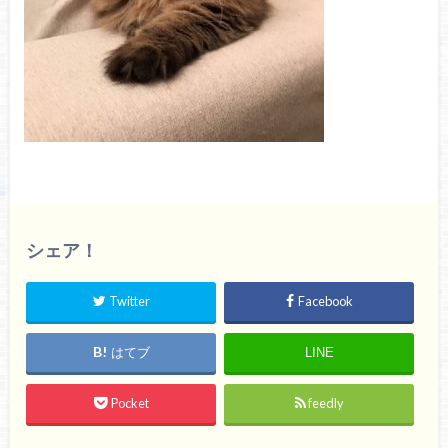
シェア！
Twitter
Facebook
はてブ
LINE
Pocket
feedly