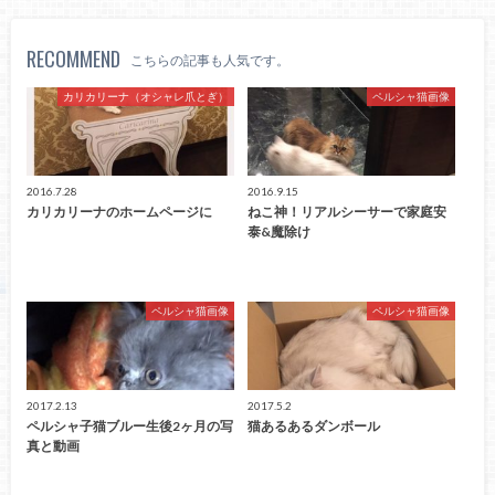
RECOMMEND
こちらの記事も人気です。
カリカリーナ（オシャレ爪とぎ）
ペルシャ猫画像
2016.7.28
2016.9.15
カリカリーナのホームページに
ねこ神！リアルシーサーで家庭安
泰&魔除け
ペルシャ猫画像
ペルシャ猫画像
2017.2.13
2017.5.2
ペルシャ子猫ブルー生後2ヶ月の写
猫あるあるダンボール
真と動画