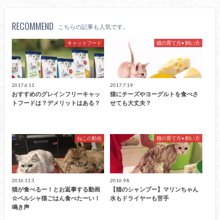
RECOMMEND
こちらの記事も人気です。
キャットフード
猫の育て方• 飼い方
2017.6.11
2017.7.19
おすすめのグレインフリーキャッ
猫にチーズやヨーグルトを食べさ
トフードは？デメリットはある？
せても大丈夫？
ねこの動画
猫の育て方• 飼い方
2016.11.3
2016.9.8
猫が食べるー！とお返事する動画
【猫のシャンプー】マリンちゃん
☆ペルシャ猫ごはん食べたーい！
水もドライヤーも苦手
鳴き声