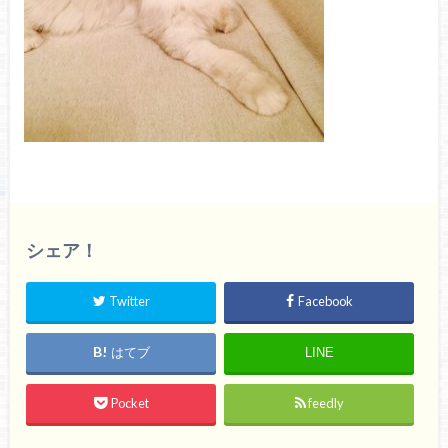
シェア！
Twitter
Facebook
はてブ
LINE
Pocket
feedly