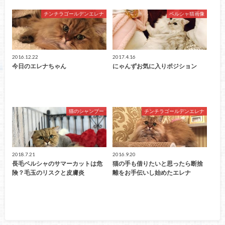
チンチラゴールデンエレナ
ペルシャ猫画像
2016.12.22
2017.4.16
今日のエレナちゃん
にゃんずお気に入りポジション
猫のシャンプー
チンチラゴールデンエレナ
2018.7.21
2016.9.20
長毛ペルシャのサマーカットは危
猫の手も借りたいと思ったら断捨
険？毛玉のリスクと皮膚炎
離をお手伝いし始めたエレナ