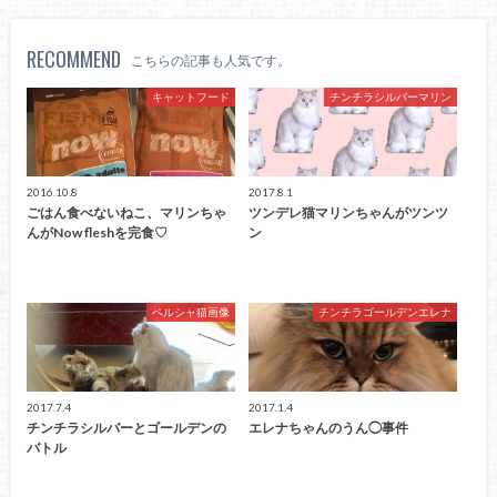
RECOMMEND
こちらの記事も人気です。
キャットフード
チンチラシルバーマリン
2016.10.8
2017.8.1
ごはん食べないねこ、マリンちゃ
ツンデレ猫マリンちゃんがツンツ
んがNow fleshを完食♡
ン
ペルシャ猫画像
チンチラゴールデンエレナ
2017.7.4
2017.1.4
チンチラシルバーとゴールデンの
エレナちゃんのうん◯事件
バトル