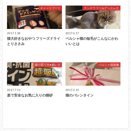
キャットフード
チンチラゴールデンエレナ
2017.1.18
2017.6.17
猫大好きなおやつ フリーズドライ
ペルシャ猫の短毛がこんなにかわ
とりささみ
いいとは
猫の育て方• 飼い方
ペルシャ猫画像
2017.7.11
2017.2.15
楽で安全なお気に入りの猫砂
猫のバレンタイン