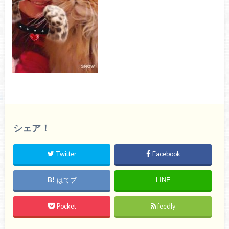
シェア！
Twitter
Facebook
はてブ
LINE
Pocket
feedly