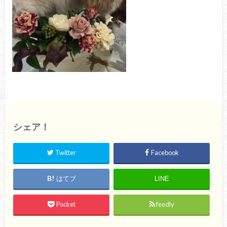
シェア！
Twitter
Facebook
はてブ
LINE
Pocket
feedly