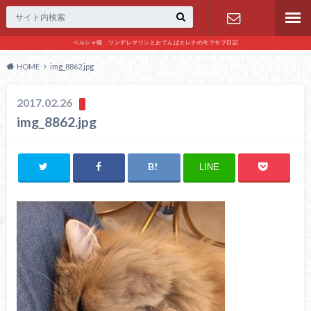
ペルシャ猫 ツンデレマリンとおてんばエレナのモフモフ日記
お問い合わ
HOME
img_8862.jpg
せ
2017.02.26
img_8862.jpg
LINE