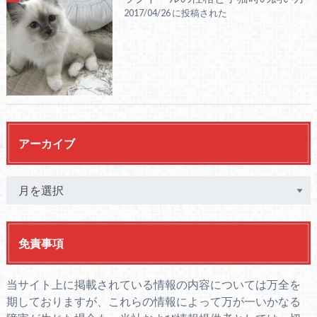
2017/04/26 に投稿された
アーカイブ
免責事項
当サイト上に掲載されている情報の内容については万全を
期しておりますが、これらの情報によって万が一いかなる