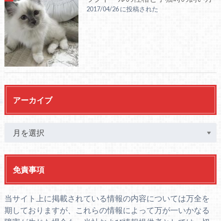
2017/04/26 に投稿された
アーカイブ
免責事項
当サイト上に掲載されている情報の内容については万全を
期しておりますが、これらの情報によって万が一いかなる