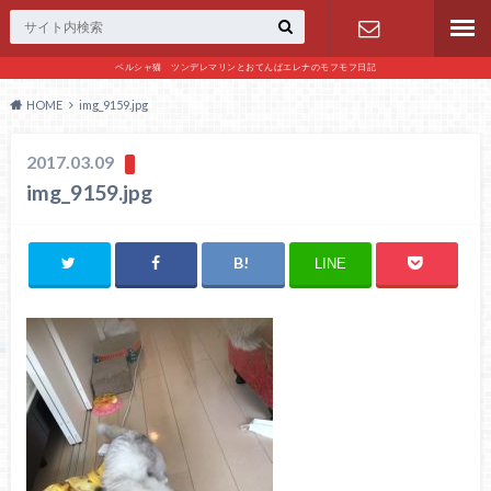
ペルシャ猫 ツンデレマリンとおてんばエレナのモフモフ日記
お問い合わ
HOME
img_9159.jpg
せ
2017.03.09
img_9159.jpg
LINE