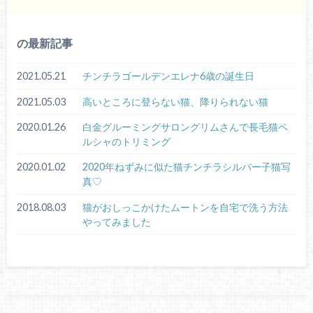
の最新記事
2021.05.21
チンチラゴールデンエレナ6歳の誕生日
2021.05.03
高いところに登らない猫、降りられない猫
2020.01.26
白金グルーミングサロングリムさんで長毛猫ペ
ルシャのトリミング
2020.01.02
2020年ねずみに似た猫チンチラシルバー子猫写
真♡
2018.08.03
猫がおしっこかけたムートンを自宅で洗う方法
やってみました