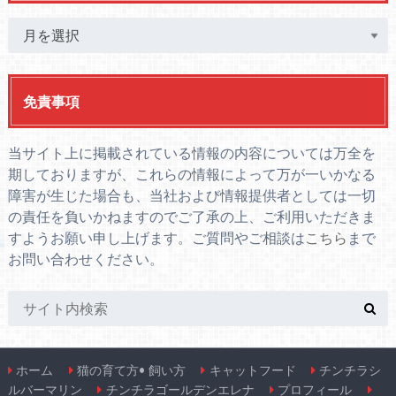
免責事項
当サイト上に掲載されている情報の内容については万全を
期しておりますが、これらの情報によって万が一いかなる
障害が生じた場合も、当社および情報提供者としては一切
の責任を負いかねますのでご了承の上、ご利用いただきま
すようお願い申し上げます。ご質問やご相談は
こちら
まで
お問い合わせください。
ホーム
猫の育て方• 飼い方
キャットフード
チンチラシ
ルバーマリン
チンチラゴールデンエレナ
プロフィール