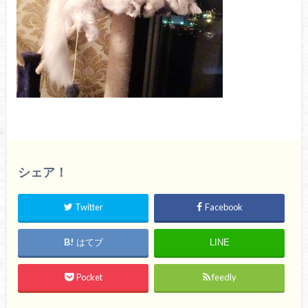
シェア！
Twitter
Facebook
はてブ
LINE
Pocket
feedly