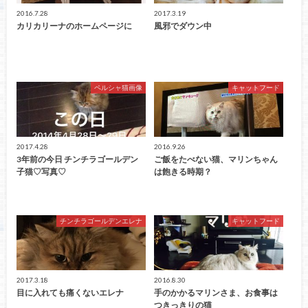
2016.7.28
2017.3.19
カリカリーナのホームページに
風邪でダウン中
ペルシャ猫画像
キャットフード
2017.4.28
2016.9.26
3年前の今日 チンチラゴールデン
ご飯をたべない猫、マリンちゃん
子猫♡写真♡
は飽きる時期？
チンチラゴールデンエレナ
キャットフード
2017.3.18
2016.8.30
目に入れても痛くないエレナ
手のかかるマリンさま、お食事は
つきっきりの猫