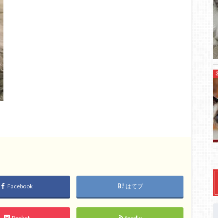
Facebook
はてブ
Pocket
feedly