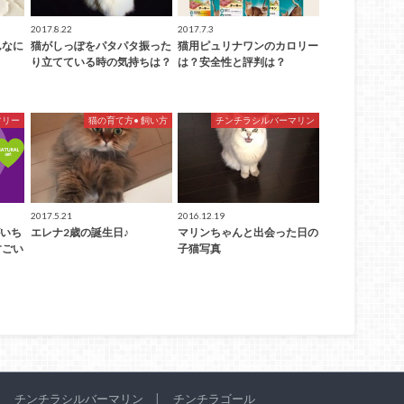
2017.8.22
2017.7.3
んなに
猫がしっぽをパタパタ振った
猫用ピュリナワンのカロリー
り立てている時の気持ちは？
は？安全性と評判は？
フリー
猫の育て方• 飼い方
チンチラシルバーマリン
2017.5.21
2016.12.19
がいち
エレナ2歳の誕生日♪
マリンちゃんと出会った日の
すごい
子猫写真
チンチラシルバーマリン
チンチラゴール