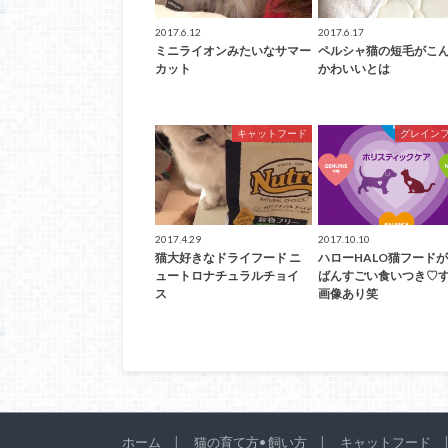
2017.6.12
2017.6.17
ミニライオンみたいなサマー
ペルシャ猫の短毛がこ
カット
かわいいとは
キャットフード
グレイン
2017.4.29
2017.10.10
猫大好きなドライフード ニ
ハローHALO猫フード
ュートロナチュラルチョイ
ばんすごい食いつき♡
ス
画像あり笑
ホーム
猫の育て方• 飼い方
キャットフード