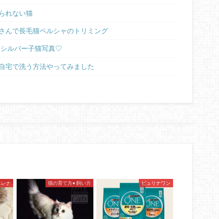
られない猫
さんで長毛猫ペルシャのトリミング
ラシルバー子猫写真♡
自宅で洗う方法やってみました
エレナ
猫の育て方• 飼い方
ピュリナワン