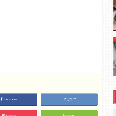
Facebook
はてブ
Pocket
feedly