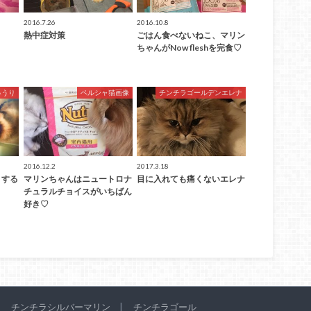
2016.7.26
2016.10.8
熱中症対策
ごはん食べないねこ、マリン
ちゃんがNow fleshを完食♡
ゅうり
ペルシャ猫画像
チンチラゴールデンエレナ
2016.12.2
2017.3.18
リする
マリンちゃんはニュートロナ
目に入れても痛くないエレナ
チュラルチョイスがいちばん
好き♡
チンチラシルバーマリン
チンチラゴール