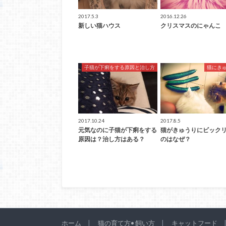
2017.5.3
2016.12.26
新しい猫ハウス
クリスマスのにゃんこ
子猫が下痢をする原因と治し方
猫にき
2017.10.24
2017.8.5
元気なのに子猫が下痢をする
猫がきゅうりにビック
原因は？治し方はある？
のはなぜ？
ホーム
猫の育て方• 飼い方
キャットフード