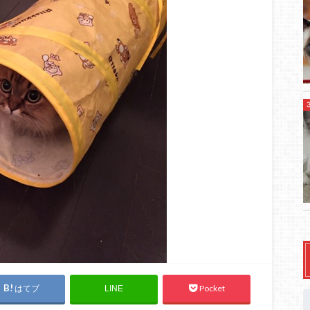
はてブ
Pocket
LINE