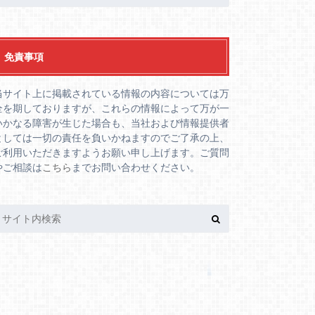
免責事項
当サイト上に掲載されている情報の内容については万
全を期しておりますが、これらの情報によって万が一
いかなる障害が生じた場合も、当社および情報提供者
としては一切の責任を負いかねますのでご了承の上、
ご利用いただきますようお願い申し上げます。ご質問
やご相談は
こちら
までお問い合わせください。