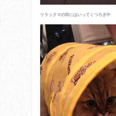
リラックマの筒にはいってくつろぎ中