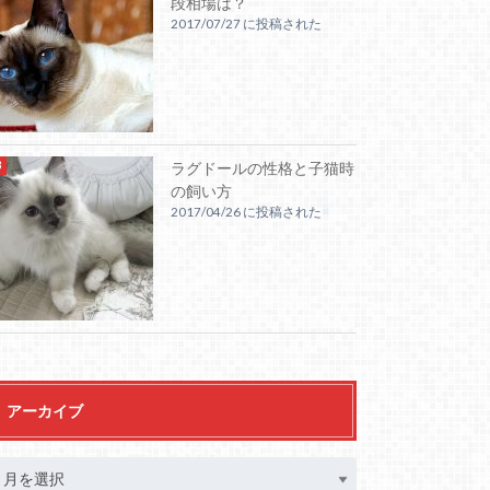
段相場は？
2017/07/27 に投稿された
ラグドールの性格と子猫時
の飼い方
2017/04/26 に投稿された
アーカイブ