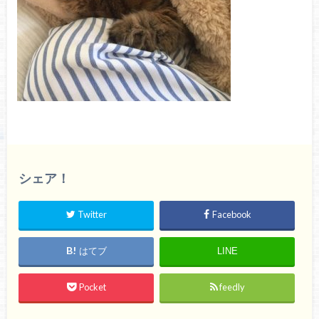
シェア！
Twitter
Facebook
はてブ
LINE
Pocket
feedly