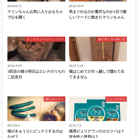
2016.8.11
2016.10.9
マリンちゃんお気に入りおもちゃ
気まぐれなのか贅沢なのか1日で新
で心を開く
しいフードに飽きたマリンちゃん
チンチラゴールデンエレナ
猫の育て方• 飼い方
2016.9.19
2017.1.29
3匹目の猫☆明日はエレナのうちの
猫はじめての引っ越しで隠れて出
こ記念日
てきません
猫にきゅうり
ピュリナワン
2017.8.5
2017.7.3
猫がきゅうりにビックリするのは
猫用ピュリナワンのカロリーは？
なぜ？
安全性と評判は？