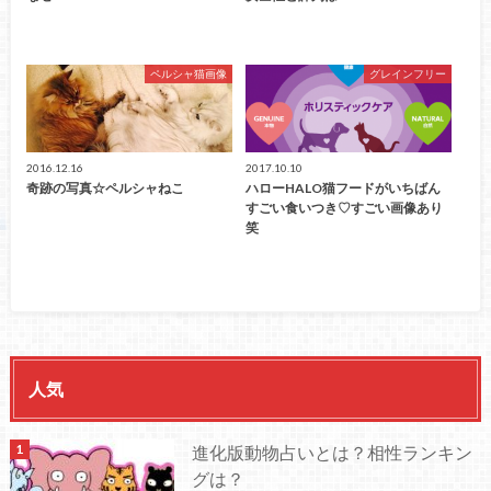
ペルシャ猫画像
グレインフリー
2016.12.16
2017.10.10
奇跡の写真☆ペルシャねこ
ハローHALO猫フードがいちばん
すごい食いつき♡すごい画像あり
笑
人気
進化版動物占いとは？相性ランキン
グは？