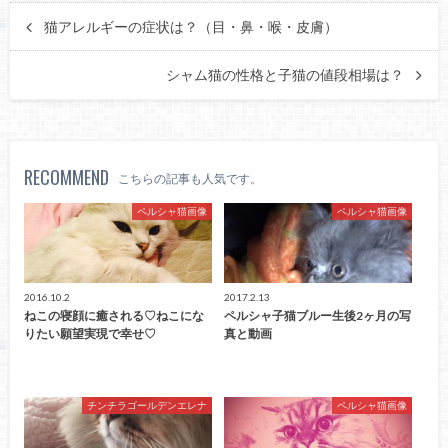
猫アレルギーの症状は？（目・鼻・喉・皮膚）
シャム猫の性格と子猫の値段相場は？
RECOMMEND
こちらの記事も人気です。
ペルシャ猫画像
ペルシャ猫画像
2016.10.2
2017.2.13
ねこの寝顔に癒される♡ねこにな
ペルシャ子猫ブルー生後2ヶ月の写
りたい願望実現で幸せ♡
真と動画
チンチラゴールデンエレナ
ペルシャ猫画像