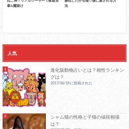
ねこ神！リアルシーサーで家庭安
膝枕したがる猫♡猫に愛される方
泰&魔除け
法
人気
進化版動物占いとは？相性ランキン
グは？
2017/06/18 に投稿された
シャム猫の性格と子猫の値段相場
は？