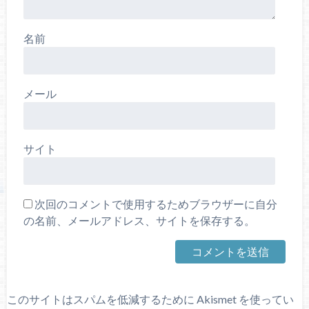
名前
メール
サイト
次回のコメントで使用するためブラウザーに自分
の名前、メールアドレス、サイトを保存する。
このサイトはスパムを低減するために Akismet を使ってい