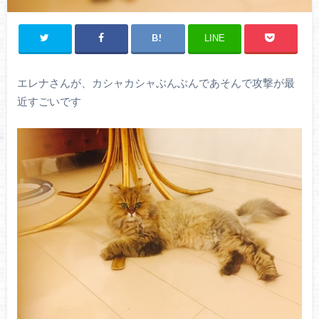
LINE
エレナさんが、カシャカシャぶんぶんであそんで攻撃が最
近すごいです