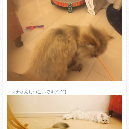
エレナさんしつこいです(^_^*)