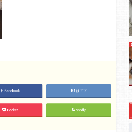
Facebook
はてブ
Pocket
feedly