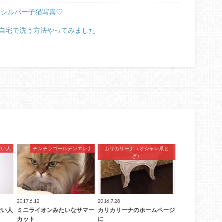
ラシルバー子猫写真♡
自宅で洗う方法やってみました
ない人
チンチラゴールデンエレナ
カリカリーナ（オシャレ爪と
ぎ）
2017.6.12
2016.7.28
ない人
ミニライオンみたいなサマー
カリカリーナのホームページ
カット
に