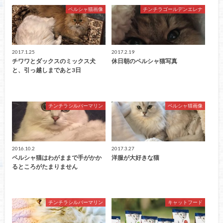
ペルシャ猫画像
チンチラゴールデンエレナ
2017.1.25
2017.2.19
チワワとダックスのミックス犬
休日朝のペルシャ猫写真
と、引っ越しまであと3日
チンチラシルバーマリン
ペルシャ猫画像
2016.10.2
2017.3.27
ペルシャ猫はわがままで手がかか
洋服が大好きな猫
るところがたまりません
チンチラシルバーマリン
キャットフード