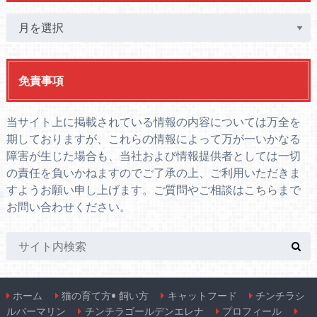
免責事項
当サイト上に掲載されている情報の内容については万全を
期しておりますが、これらの情報によって万が一いかなる
障害が生じた場合も、当社および情報提供者としては一切
の責任を負いかねますのでご了承の上、ご利用いただきま
すようお願い申し上げます。ご質問やご相談は
こちら
まで
お問い合わせください。
ホーム
猫の育て方• 飼い方
キャットフード
チンチラシ
ルバーマリン
チンチラゴールデンエレナ
プロフィール