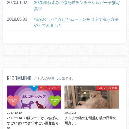
2020.01.02
2020年ねずみに似た猫チンチラシルバー子猫写
真♡
2018.08.03
猫がおしっこかけたムートンを自宅で洗う方法
やってみました
RECOMMEND
こちらの記事も人気です。
グレインフリー
ペルシャ猫画像
2017.10.10
2017.2.2
ハローHALO猫フードがいちばん
チンチラ猫のお引越し後の日常の
すごい食いつき♡すごい画像あり
写真、、
笑