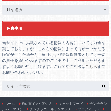
免責事項
当サイト上に掲載されている情報の内容については万全を
期しておりますが、これらの情報によって万が一いかなる
障害が生じた場合も、当社および情報提供者としては一切
の責任を負いかねますのでご了承の上、ご利用いただきま
すようお願い申し上げます。ご質問やご相談は
こちら
まで
お問い合わせください。
ホーム
猫の育て方• 飼い方
キャットフード
チンチラシ
ルバーマリン
チンチラゴールデンエレナ
プロフィール