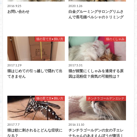
2016.9.25
2020.1.26
お問い合わせ
白金グルーミングサロングリムさ
んで長毛猫ペルシャのトリミング
猫の育て方• 飼い方
猫のくしゃみ
2017.1.29
2017.5.31
猫はじめての引っ越しで隠れて出
猫が頻繁にくしゃみを連発する原
てきません
因は花粉症？病気の可能性は？
猫の育て方• 飼い方
チンチラゴールデンエレナ
2017.7.7
2016.11.10
猫は蚊に刺されるとどんな症状に
チンチラゴールデンの女の子エレ
なる？
ナちゃんのあまえんぼうが復活！