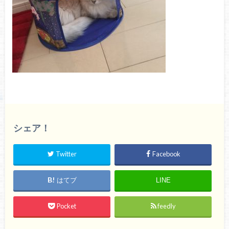
シェア！
Twitter
Facebook
はてブ
LINE
Pocket
feedly