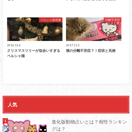
ペルシャ猫画像
分離不安症
2016.12.6
2017.11.2
クリスマスツリーが似合いすぎる
猫の分離不安症？！症状と兆候
ペルシャ猫
人気
進化版動物占いとは？相性ランキン
グは？