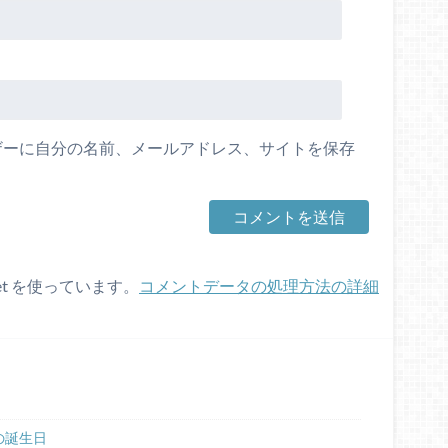
ザーに自分の名前、メールアドレス、サイトを保存
et を使っています。
コメントデータの処理方法の詳細
の誕生日