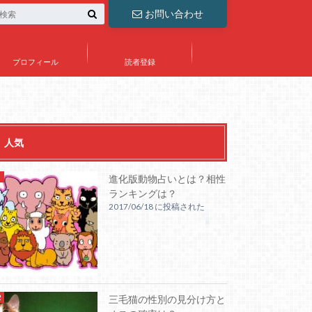
お問い合わせ
プロフィール
読者登録
人気
進化版動物占いとは？相性
ランキングは？
2017/06/18 に投稿された
三毛猫の性別の見分け方と