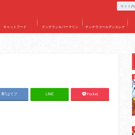
キャットフード
チンチラシルバーマリン
チンチラゴールデンエレナ
はてブ
Pocket
LINE