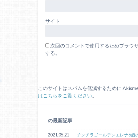
サイト
次回のコメントで使用するためブラウ
する。
このサイトはスパムを低減するために Akism
はこちらをご覧ください
。
の最新記事
2021.05.21
チンチラゴールデンエレナ6歳