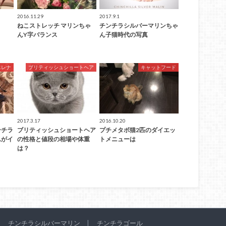
2016.11.29
2017.9.1
ねこストレッチ マリンちゃ
チンチラシルバーマリンちゃ
んY字バランス
ん子猫時代の写真
エレナ
ブリティッシュショートヘア
キャットフード
2017.3.17
2016.10.20
ンチラ
ブリティッシュショートヘア
プチメタボ猫2匹のダイエッ
んがイ
の性格と値段の相場や体重
トメニューは
は？
チンチラシルバーマリン
チンチラゴール