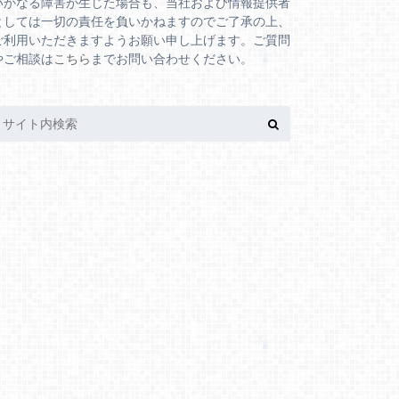
いかなる障害が生じた場合も、当社および情報提供者
としては一切の責任を負いかねますのでご了承の上、
ご利用いただきますようお願い申し上げます。ご質問
やご相談は
こちら
までお問い合わせください。