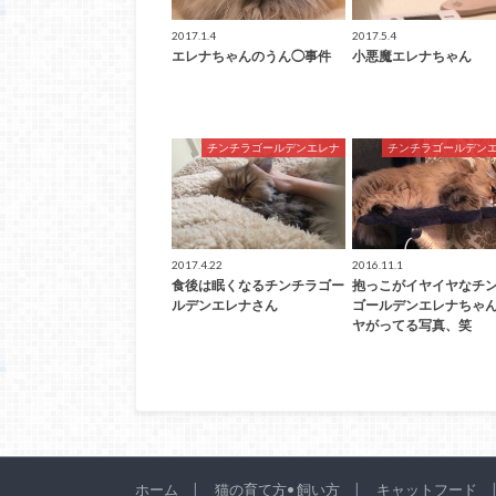
2017.1.4
2017.5.4
エレナちゃんのうん◯事件
小悪魔エレナちゃん
チンチラゴールデンエレナ
チンチラゴールデン
2017.4.22
2016.11.1
食後は眠くなるチンチラゴー
抱っこがイヤイヤなチ
ルデンエレナさん
ゴールデンエレナちゃ
ヤがってる写真、笑
ホーム
猫の育て方• 飼い方
キャットフード