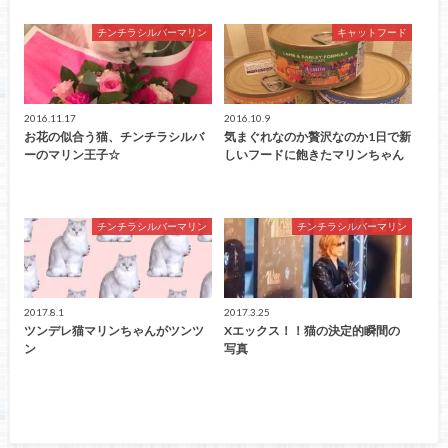
チンチラシルバーマリン
キャットフード
2016.11.17
2016.10.9
お花の似合う猫、チンチラシルバ
気まぐれなのか贅沢なのか1日で新
ーのマリン王子☆
しいフードに飽きたマリンちゃん
チンチラシルバーマリン
チンチラシルバーマリン
2017.8.1
2017.3.25
ツンデレ猫マリンちゃんがツンツ
Xエックス！！猫の決定的瞬間の
ン
写真