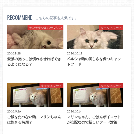
RECOMMEND
こちらの記事も人気です。
チンチラシルバーマリン
キャットフード
2016.8.28
2016.10.18
愛猫の抱っこは慣れさせればでき
ペルシャ猫の美しさを保つキャッ
るようになる？
トフード
キャットフード
キャットフード
2016.9.26
2016.10.6
ご飯をたべない猫、マリンちゃん
マリンちゃん、ごはんボイコット
は飽きる時期？
が心配なので新しいフード対策