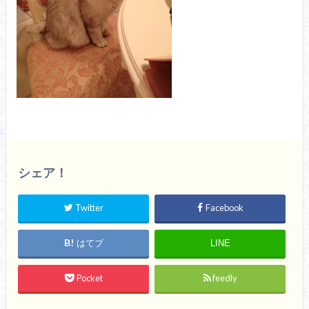
シェア！
Twitter
Facebook
はてブ
LINE
Pocket
feedly