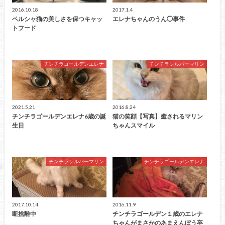
2016.10.18
2017.1.4
ペルシャ猫の美しさを保つキャッ
エレナちゃんのうん◯事件
トフード
チンチラゴールデンエレナ
チンチラシルバーマリン
2021.5.21
2016.8.24
チンチラゴールデンエレナ6歳の誕
猫の笑顔【写真】癒されるマリン
生日
ちゃんスマイル
チンチラシルバーマリン
チンチラゴールデンエレナ
2017.10.14
2016.11.9
断捨離中
チンチラゴールデン１歳のエレナ
ちゃんがまさかのあまえんぼう卒