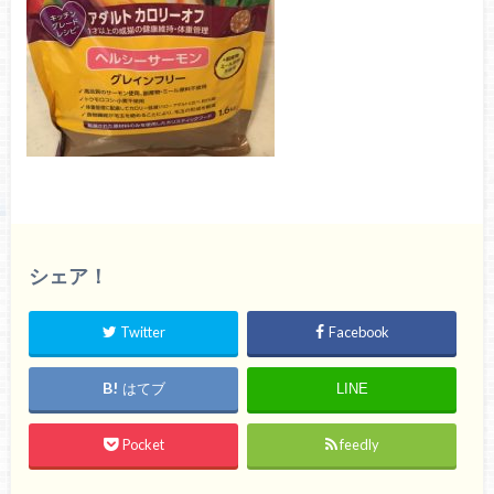
シェア！
Twitter
Facebook
はてブ
LINE
Pocket
feedly