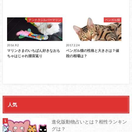
チンチラシルバーマリン
ベンガル猫
2016.9.2
2017.2.24
マリンさまのいちばん好きなおも
ベンガル猫の性格と大きさは？値
ちゃはじゃれ猫宙返り
段の相場は？
人気
進化版動物占いとは？相性ランキン
グは？