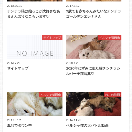
2016.10.10
2017.7.12
チンチラ猫は抱っこが大好きなあ
2歳でも赤ちゃんみたいなチンチラ
まえんぼうなこもいます♡
ゴールデンエレナさん
サイトマップ
ペルシャ猫画像
2016.7.23
2020.1.2
サイトマップ
2020年ねずみに似た猫チンチラシ
ルバー子猫写真♡
ペルシャ猫画像
ねこの動画
2017.3.19
2016.11.23
風邪でダウン中
ペルシャ猫の大バトル動画