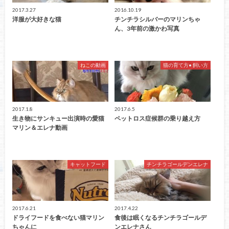
2017.3.27
2016.10.19
洋服が大好きな猫
チンチラシルバーのマリンちゃ
ん、3年前の激かわ写真
ねこの動画
猫の育て方• 飼い方
2017.1.8
2017.6.5
生き物にサンキュー出演時の愛猫
ペットロス症候群の乗り越え方
マリン＆エレナ動画
キャットフード
チンチラゴールデンエレナ
2017.6.21
2017.4.22
ドライフードを食べない猫マリン
食後は眠くなるチンチラゴールデ
ちゃんに
ンエレナさん