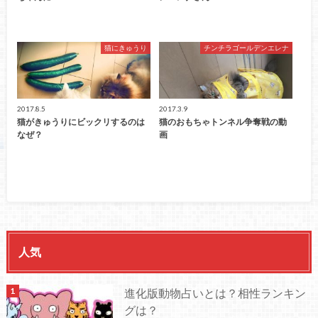
猫にきゅうり
チンチラゴールデンエレナ
2017.8.5
2017.3.9
猫がきゅうりにビックリするのは
猫のおもちゃトンネル争奪戦の動
なぜ？
画
人気
進化版動物占いとは？相性ランキン
グは？