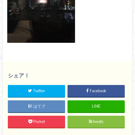
シェア！
Twitter
Facebook
はてブ
LINE
Pocket
feedly