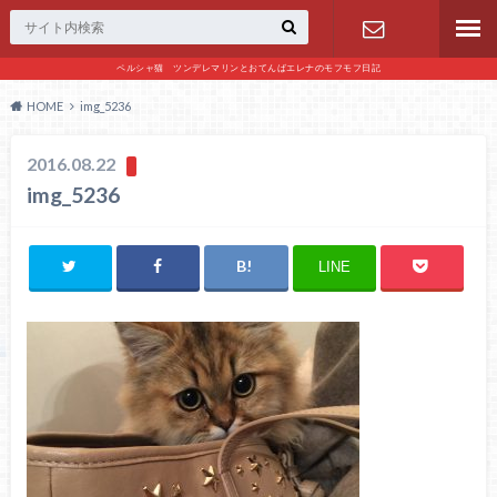
ペルシャ猫 ツンデレマリンとおてんばエレナのモフモフ日記
お問い合わ
HOME
img_5236
せ
2016.08.22
img_5236
LINE