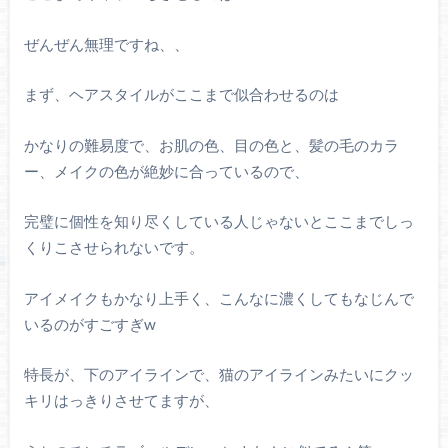
ぜんぜん無理ですね、、
まず、ヘアスタイルがここまで似合わせるのは
かなりの難易度で、お肌の色、目の色と、髪の毛のカラ
ー、メイクの色が絶妙に合っているので、
完璧に個性を知り尽くしている人じゃないとここまでしっ
くりこさせられないです。
アイメイクもかなり上手く、こんなに濃くしてもなじんで
いるのがすごすぎw
特長が、下のアイラインで、猫のアイラインみたいにクッ
キリはっきりさせてますが、