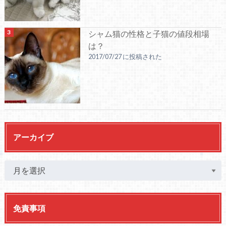
シャム猫の性格と子猫の値段相場
は？
2017/07/27 に投稿された
アーカイブ
免責事項