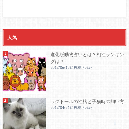
人気
進化版動物占いとは？相性ランキン
グは？
2017/06/18 に投稿された
ラグドールの性格と子猫時の飼い方
2017/04/26 に投稿された