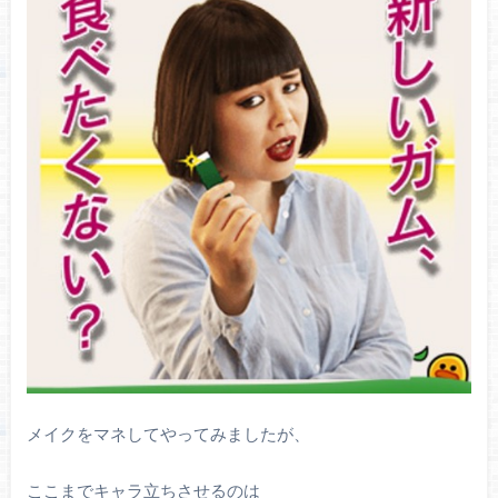
メイクをマネしてやってみましたが、
ここまでキャラ立ちさせるのは