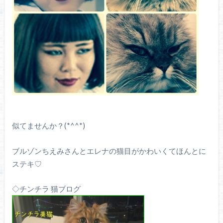
似てませんか？(*^^*)
ブルゾンちえみさんとエレナの猫目がかわいくてほんとに
ステキ♡
◇チンチラ 猫ブログ