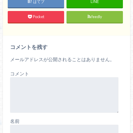
はてブ
LINE
Pocket
feedly
コメントを残す
メールアドレスが公開されることはありません。
コメント
名前