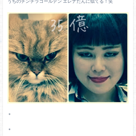
うちのチンチラゴールデン エレナたんに似てる！笑
＊
＊