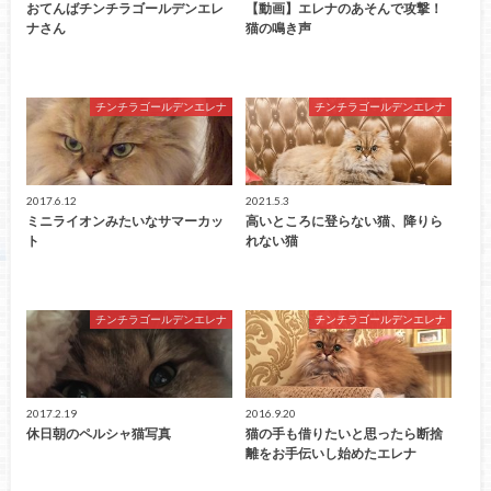
おてんばチンチラゴールデンエレ
【動画】エレナのあそんで攻撃！
ナさん
猫の鳴き声
チンチラゴールデンエレナ
チンチラゴールデンエレナ
2017.6.12
2021.5.3
ミニライオンみたいなサマーカッ
高いところに登らない猫、降りら
ト
れない猫
チンチラゴールデンエレナ
チンチラゴールデンエレナ
2017.2.19
2016.9.20
休日朝のペルシャ猫写真
猫の手も借りたいと思ったら断捨
離をお手伝いし始めたエレナ