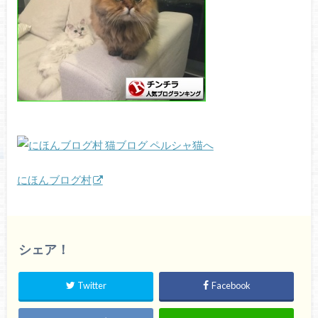
にほんブログ村
シェア！
Twitter
Facebook