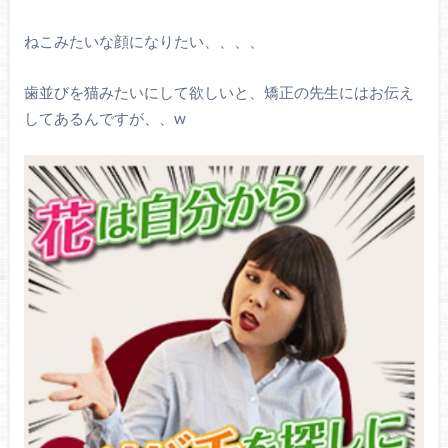
ねこみたいな顔になりたい、、、、
歯並びを猫みたいにして欲しいと、矯正の先生にはお伝え
してあるんですが、、w