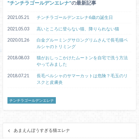
チンチラゴールデンエレナ
の最新記事
2021.05.21
チンチラゴールデンエレナ6歳の誕生日
2021.05.03
高いところに登らない猫、降りられない猫
2020.01.26
白金グルーミングサロングリムさんで長毛猫ペ
ルシャのトリミング
2018.08.03
猫がおしっこかけたムートンを自宅で洗う方法
やってみました
2018.07.21
長毛ペルシャのサマーカットは危険？毛玉のリ
スクと皮膚炎
チンチラゴールデンエレナ
あまえんぼうすぎる猫エレナ