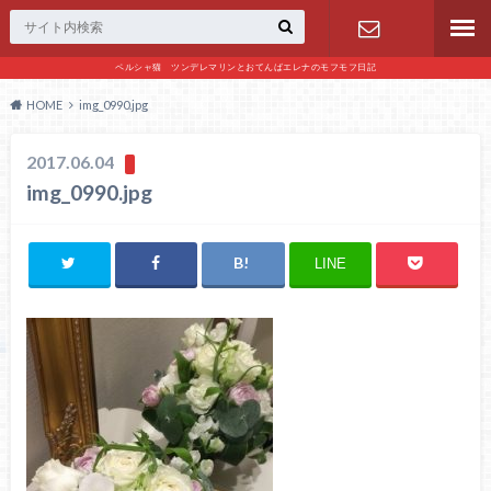
ペルシャ猫 ツンデレマリンとおてんばエレナのモフモフ日記
お問い合わ
HOME
img_0990.jpg
せ
2017.06.04
img_0990.jpg
LINE