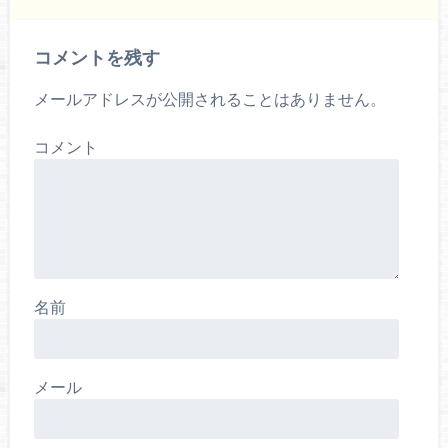
コメントを残す
メールアドレスが公開されることはありません。
コメント
名前
メール