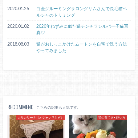
2020.01.26
白金グルーミングサロングリムさんで長毛猫ペ
ルシャのトリミング
2020.01.02
2020年ねずみに似た猫チンチラシルバー子猫写
真♡
2018.08.03
猫がおしっこかけたムートンを自宅で洗う方法
やってみました
RECOMMEND
こちらの記事も人気です。
カリカリーナ（オシャレ爪とぎ）
猫の育て方• 飼い方