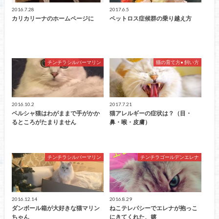
2016.7.28
2017.6.5
カリカリーナのホームページに
ペットロス症候群の乗り越え方
チンチラシルバーマリン
猫の育て方• 飼い方
2016.10.2
2017.7.21
ペルシャ猫はわがままで手がかか
猫アレルギーの症状は？（目・
るところがたまりません
鼻・喉・皮膚）
チンチラシルバーマリン
チンチラゴールデンエレナ
2016.12.14
2016.8.29
ダンボール箱が大好きな猫マリン
ねこテレパシーでエレナが抱っこ
ちゃん
にきてくれた、嬉