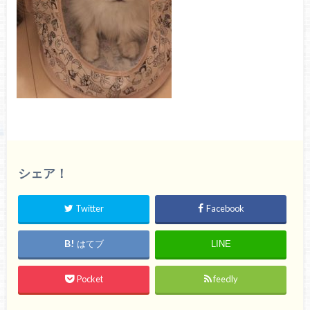
シェア！
Twitter
Facebook
はてブ
LINE
Pocket
feedly