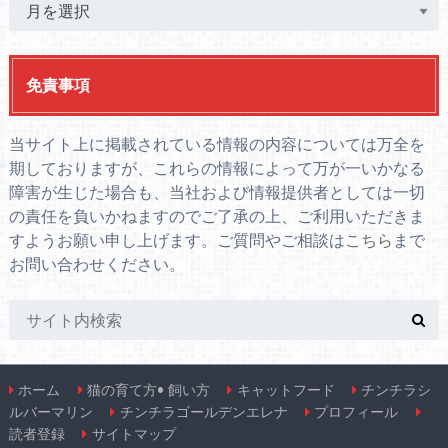
免責事項
当サイト上に掲載されている情報の内容については万全を
期しておりますが、これらの情報によって万が一いかなる
障害が生じた場合も、当社および情報提供者としては一切
の責任を負いかねますのでご了承の上、ご利用いただきま
すようお願い申し上げます。ご質問やご相談は
こちら
まで
お問い合わせください。
ホーム
猫の育て方• 飼い方
キャットフード
チンチラシ
ルバーマリン
チンチラゴールデンエレナ
プロフィール
読者登録
サイトマップ