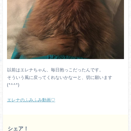
以前はエレナちゃん、毎日抱っこだったんです。
そういう風に戻ってくれないかなーと、切に願います
(*^^*)
エレナのふみふみ動画♡
シェア！