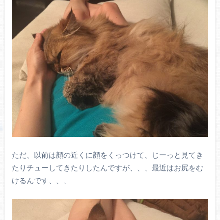
ただ、以前は顔の近くに顔をくっつけて、じーっと見てき
たりチューしてきたりしたんですが、、、最近はお尻をむ
けるんです、、、