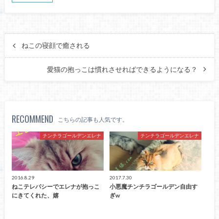
ねこの寝顔で癒される
愛猫の抱っこは慣れさせればできるようになる？
RECOMMEND
こちらの記事も人気です。
チンチラゴールデンエレナ
チンチラゴールデンエレナ
2016.8.29
2017.7.30
ねこテレパシーでエレナが抱っこ
小悪魔チンチラゴールデン自由す
にきてくれた、嬉
ぎw