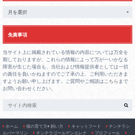
免責事項
当サイト上に掲載されている情報の内容については万全を
期しておりますが、これらの情報によって万が一いかなる
障害が生じた場合も、当社および情報提供者としては一切
の責任を負いかねますのでご了承の上、ご利用いただきま
すようお願い申し上げます。ご質問やご相談は
こちら
まで
お問い合わせください。
ホーム
猫の育て方• 飼い方
キャットフード
チンチラシ
ルバーマリン
チンチラゴールデンエレナ
プロフィール