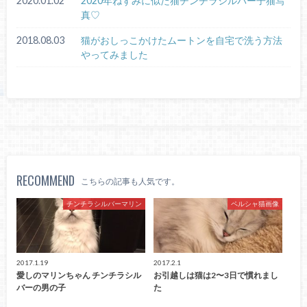
2020.01.02
2020年ねずみに似た猫チンチラシルバー子猫写
真♡
2018.08.03
猫がおしっこかけたムートンを自宅で洗う方法
やってみました
RECOMMEND
こちらの記事も人気です。
チンチラシルバーマリン
ペルシャ猫画像
2017.1.19
2017.2.1
愛しのマリンちゃん チンチラシル
お引越しは猫は2〜3日で慣れまし
バーの男の子
た