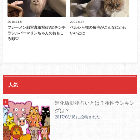
2016.11.8
2017.6.17
フレーメン顔写真激写(≧∀≦)チンチ
ペルシャ猫の短毛がこんなにかわ
ラシルバーマリンちゃんのおもし
いいとは
ろ顔♡
人気
進化版動物占いとは？相性ランキン
グは？
2017/06/18 に投稿された