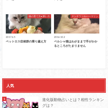
猫の育て方• 飼い方
チンチラシルバーマリン
2017.6.5
2016.10.2
ペットロス症候群の乗り越え方
ペルシャ猫はわがままで手がかか
るところがたまりません
人気
進化版動物占いとは？相性ランキン
グは？