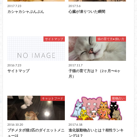
2017.7.23
2017.5.6
カシャカシャぶんぶん
心臓が凍りついた瞬間
サイトマップ
猫の育て方• 飼い方
2016.7.23
2017.11.7
サイトマップ
子猫の育て方は？（2ヶ月〜4ヶ
月）
キャットフード
動物占い
2016.10.20
2017.6.18
プチメタボ猫2匹のダイエットメニ
進化版動物占いとは？相性ランキ
ューは
ングは？