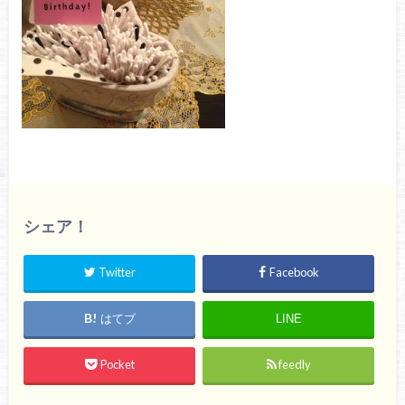
シェア！
Twitter
Facebook
はてブ
LINE
Pocket
feedly