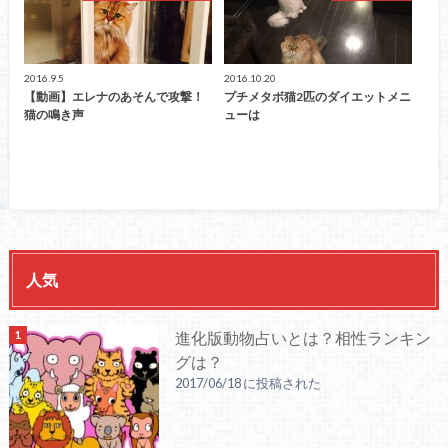
2016.9.5
2016.10.20
【動画】エレナのあそんで攻撃！
プチメタボ猫2匹のダイエットメニ
猫の鳴き声
ューは
人気
進化版動物占いとは？相性ランキン
グは？
2017/06/18 に投稿された