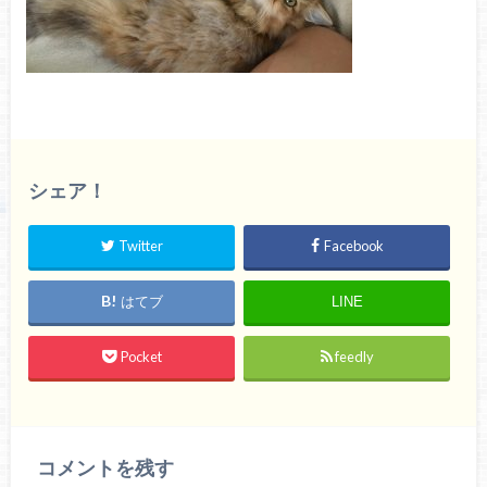
シェア！
Twitter
Facebook
はてブ
LINE
Pocket
feedly
コメントを残す