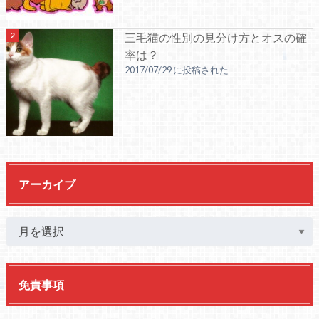
三毛猫の性別の見分け方とオスの確
率は？
2017/07/29 に投稿された
アーカイブ
免責事項