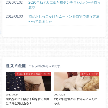
2020.01.02
2020年ねずみに似た猫チンチラシルバー子猫写
真♡
2018.08.03
猫がおしっこかけたムートンを自宅で洗う方法
やってみました
RECOMMEND
こちらの記事も人気です。
子猫が下痢をする原因と治し方
キャットフード
2017.10.24
2017.2.23
元気なのに子猫が下痢をする原因
2月22日は猫の日 にゃんにゃんに
は？治し方はある？
ゃん