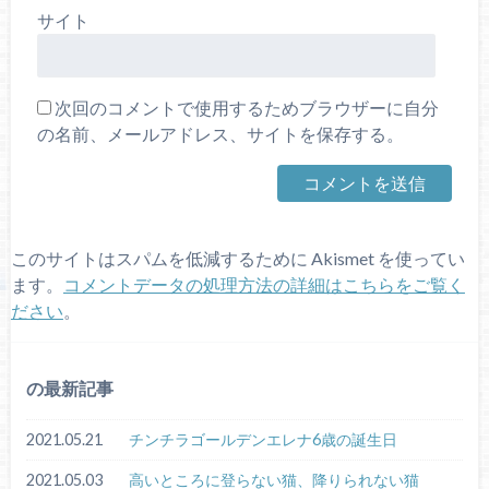
サイト
次回のコメントで使用するためブラウザーに自分
の名前、メールアドレス、サイトを保存する。
このサイトはスパムを低減するために Akismet を使ってい
ます。
コメントデータの処理方法の詳細はこちらをご覧く
ださい
。
の最新記事
2021.05.21
チンチラゴールデンエレナ6歳の誕生日
2021.05.03
高いところに登らない猫、降りられない猫