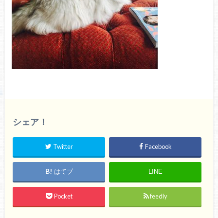
シェア！
Twitter
Facebook
はてブ
LINE
Pocket
feedly