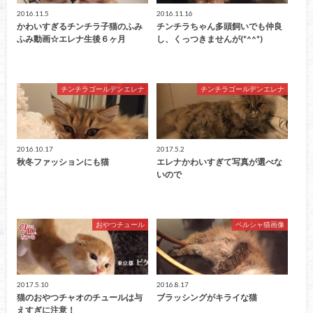
2016.11.5
2016.11.16
かわいすぎるチンチラ子猫のふみ
チンチラちゃん多頭飼いでも仲良
ふみ動画☆エレナ生後６ヶ月
し、くっつきませんが(*^^*)
チンチラゴールデンエレナ
チンチラゴールデンエレナ
2016.10.17
2017.5.2
秋冬ファッションにも猫
エレナかわいすぎて写真が選べな
いので
おやつチュール
ペルシャ猫画像
2017.5.10
2016.8.17
猫のおやつチャオのチュールは与
ブラッシングがキライな猫
えすぎに注意！