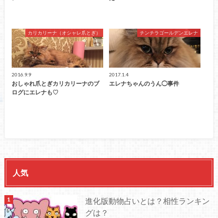
カリカリーナ（オシャレ爪とぎ）
チンチラゴールデンエレナ
2016.9.9
2017.1.4
おしゃれ爪とぎカリカリーナのブ
エレナちゃんのうん◯事件
ログにエレナも♡
人気
進化版動物占いとは？相性ランキン
グは？