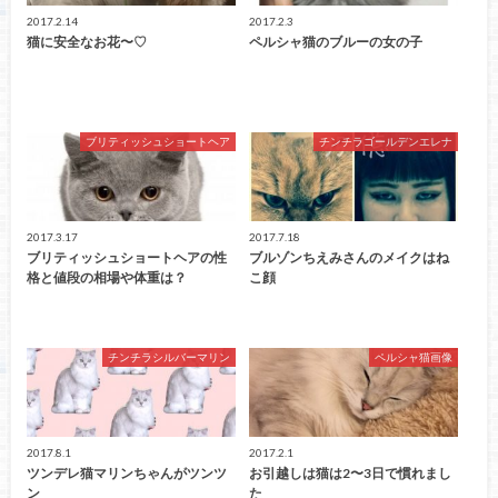
2017.2.14
2017.2.3
猫に安全なお花〜♡
ペルシャ猫のブルーの女の子
ブリティッシュショートヘア
チンチラゴールデンエレナ
2017.3.17
2017.7.18
ブリティッシュショートヘアの性
ブルゾンちえみさんのメイクはね
格と値段の相場や体重は？
こ顔
チンチラシルバーマリン
ペルシャ猫画像
2017.8.1
2017.2.1
ツンデレ猫マリンちゃんがツンツ
お引越しは猫は2〜3日で慣れまし
ン
た