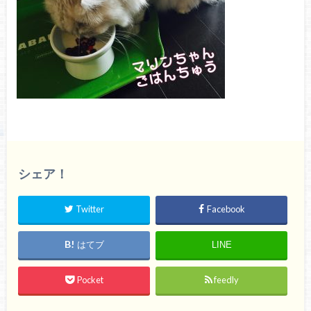
シェア！
Twitter
Facebook
はてブ
LINE
Pocket
feedly