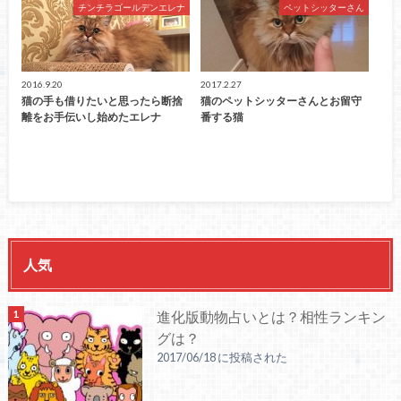
チンチラゴールデンエレナ
ペットシッターさん
2016.9.20
2017.2.27
猫の手も借りたいと思ったら断捨
猫のペットシッターさんとお留守
離をお手伝いし始めたエレナ
番する猫
人気
進化版動物占いとは？相性ランキン
グは？
2017/06/18 に投稿された