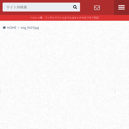
ペルシャ猫 ツンデレマリンとおてんばエレナのモフモフ日記
お問い合わ
HOME
img_9619.jpg
せ