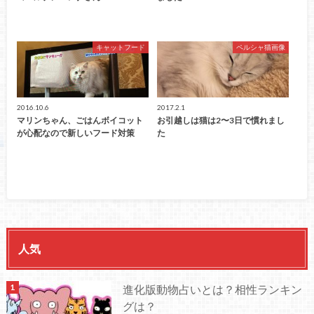
キャットフード
ペルシャ猫画像
2016.10.6
2017.2.1
マリンちゃん、ごはんボイコット
お引越しは猫は2〜3日で慣れまし
が心配なので新しいフード対策
た
人気
進化版動物占いとは？相性ランキン
グは？