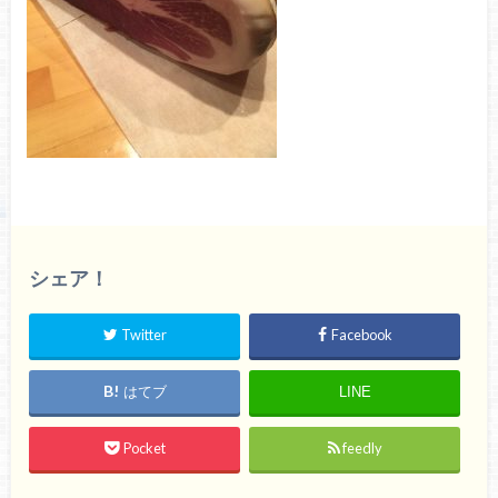
シェア！
Twitter
Facebook
はてブ
LINE
Pocket
feedly