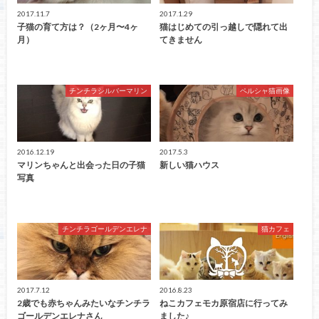
2017.11.7
2017.1.29
子猫の育て方は？（2ヶ月〜4ヶ
猫はじめての引っ越しで隠れて出
月）
てきません
チンチラシルバーマリン
ペルシャ猫画像
2016.12.19
2017.5.3
マリンちゃんと出会った日の子猫
新しい猫ハウス
写真
チンチラゴールデンエレナ
猫カフェ
2017.7.12
2016.8.23
2歳でも赤ちゃんみたいなチンチラ
ねこカフェモカ原宿店に行ってみ
ゴールデンエレナさん
ました♪