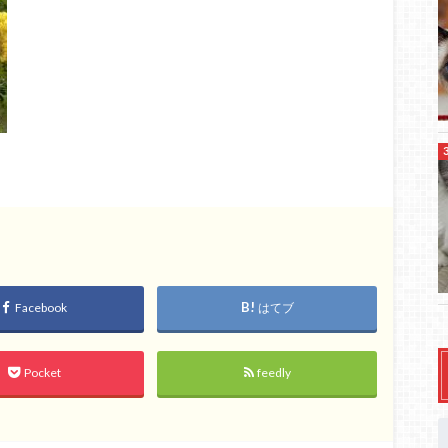
Facebook
はてブ
Pocket
feedly