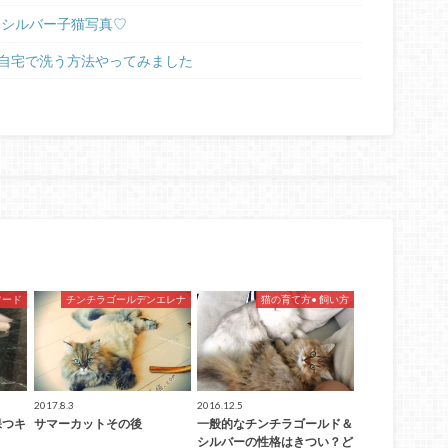
ラシルバー子猫写真♡
自宅で洗う方法やってみました
フード
チンチラゴールデンエレナ
猫の育て方• 飼い方
2017.8.3
2016.12.5
保つキ
サマーカットその後
一般的なチンチラゴールド＆
シルバーの性格はきつい？ど