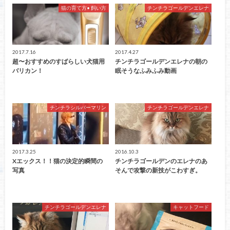
猫の育て方• 飼い方
チンチラゴールデンエレナ
2017.7.16
2017.4.27
超〜おすすめのすばらしい犬猫用
チンチラゴールデンエレナの朝の
バリカン！
眠そうなふみふみ動画
チンチラシルバーマリン
チンチラゴールデンエレナ
2017.3.25
2016.10.3
Xエックス！！猫の決定的瞬間の
チンチラゴールデンのエレナのあ
写真
そんで攻撃の新技がこわすぎ。
チンチラゴールデンエレナ
キャットフード