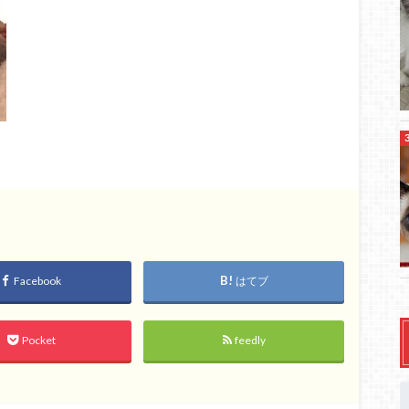
Facebook
はてブ
Pocket
feedly