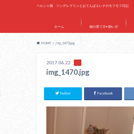
ペルシャ猫 ツンデレマリンとおてんばエレナのモフモフ日記
ホーム
猫の育て方• 飼い方
HOME
img_1470.jpg
サイトマップ
2017.06.22
img_1470.jpg
Twitter
Facebook