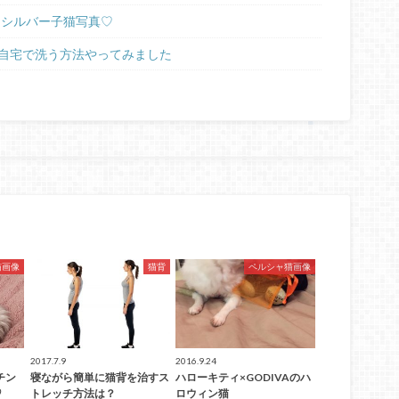
ラシルバー子猫写真♡
自宅で洗う方法やってみました
猫画像
猫背
ペルシャ猫画像
2017.7.9
2016.9.24
チン
寝ながら簡単に猫背を治すス
ハローキティ×GODIVAのハ
♡
トレッチ方法は？
ロウィン猫