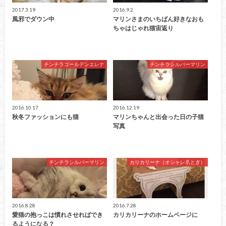
2017.3.19
2016.9.2
風邪でダウン中
マリンさまのいちばん好きなおも
ちゃはじゃれ猫宙返り
チンチラゴールデンエレナ
チンチラシルバーマリン
2016.10.17
2016.12.19
秋冬ファッションにも猫
マリンちゃんと出会った日の子猫
写真
チンチラシルバーマリン
カリカリーナ（オシャレ爪とぎ）
2016.8.28
2016.7.28
愛猫の抱っこは慣れさせればでき
カリカリーナのホームページに
るようになる？