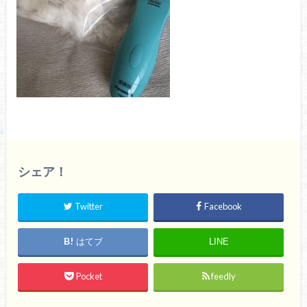
シェア！
Twitter
Facebook
はてブ
LINE
Pocket
feedly