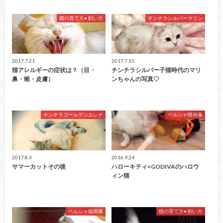
猫の育て方• 飼い方
チンチラシルバーマリン
2017.7.21
2017.7.15
猫アレルギーの症状は？（目・
チンチラシルバー子猫時代のマリ
鼻・喉・皮膚）
ンちゃんの写真♡
チンチラゴールデンエレナ
ペルシャ猫画像
2017.8.3
2016.9.24
サマーカットその後
ハローキティ×GODIVAのハロウ
ィン猫
ペルシャ猫画像
猫の育て方• 飼い方