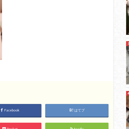
Facebook
はてブ
Pocket
feedly