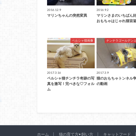
2016.12.9
2016.9.2
マリンちゃんの突然変異
マリンさまのいちばん
おもちゃはじゃれ猫宙
ペルシャ猫画像
チンチラゴールデン
2017.3.16
2017.3.9
ペルシャ猫チンチラ奇跡の写
猫のおもちゃトンネル
真を激写！完ぺきな♡フォル
の動画
ム
ホーム
猫の育て方• 飼い方
キャットフード