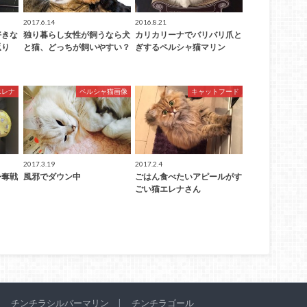
2017.6.14
2016.8.21
好きな
独り暮らし女性が飼うなら犬
カリカリーナでバリバリ爪と
返り
と猫、どっちが飼いやすい？
ぎするペルシャ猫マリン
エレナ
ペルシャ猫画像
キャットフード
2017.3.19
2017.2.4
争奪戦
風邪でダウン中
ごはん食べたいアピールがす
ごい猫エレナさん
チンチラシルバーマリン
チンチラゴール