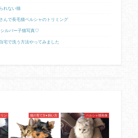
られない猫
さんで長毛猫ペルシャのトリミング
ラシルバー子猫写真♡
自宅で洗う方法やってみました
マリン
猫の育て方• 飼い方
ペルシャ猫画像