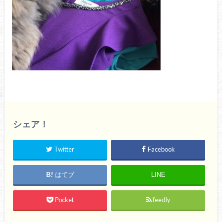
シェア！
Twitter
Facebook
はてブ
LINE
Pocket
feedly