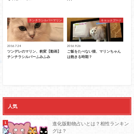
チンチラシルバーマリン
キャットフード
2016.7.24
2016.9.26
ツンデレのマリン、豹変【動画】
ご飯をたべない猫、マリンちゃん
チンチラシルバーふみふみ
は飽きる時期？
人気
進化版動物占いとは？相性ランキン
グは？