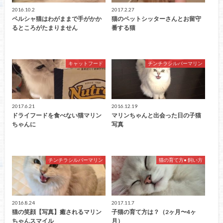
2016.10.2
2017.2.27
ペルシャ猫はわがままで手がかか
猫のペットシッターさんとお留守
るところがたまりません
番する猫
キャットフード
チンチラシルバーマリン
2017.6.21
2016.12.19
ドライフードを食べない猫マリン
マリンちゃんと出会った日の子猫
ちゃんに
写真
チンチラシルバーマリン
猫の育て方• 飼い方
2016.8.24
2017.11.7
猫の笑顔【写真】癒されるマリン
子猫の育て方は？（2ヶ月〜4ヶ
ちゃんスマイル
月）