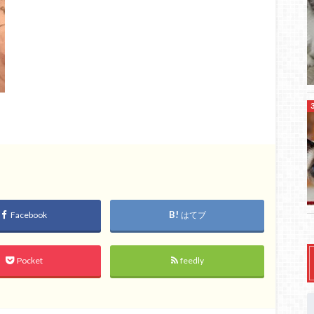
Facebook
はてブ
Pocket
feedly