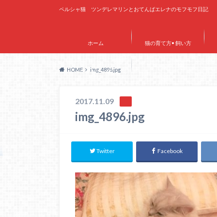
ペルシャ猫 ツンデレマリンとおてんばエレナのモフモフ日記
ホーム
猫の育て方• 飼い方
HOME
img_4896.jpg
サイトマップ
2017.11.09
img_4896.jpg
Twitter
Facebook