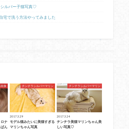
ラシルバー子猫写真♡
自宅で洗う方法やってみました
猫画像
チンチラシルバーマリン
チンチラシルバーマリン
2017.3.29
2017.3.24
トロナ
モデル猫みたいに美猫すぎる
チンチラ美猫マリンちゃん美
ちばん
マリンちゃん写真
しい写真♡