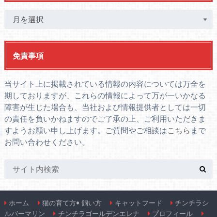
免責事項
当サイト上に掲載されている情報の内容については万全を
期しておりますが、これらの情報によって万が一いかなる
障害が生じた場合も、当社および情報提供者としては一切
の責任を負いかねますのでご了承の上、ご利用いただきま
すようお願い申し上げます。ご質問やご相談は
こちら
まで
お問い合わせください。
ホーム
猫の育て方• 飼い方
キャットフード
チンチラシ
ルバーマリン
チンチラゴールデンエレナ
プロフィール