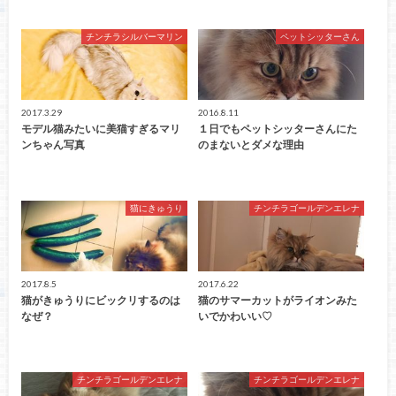
チンチラシルバーマリン
ペットシッターさん
2017.3.29
2016.8.11
モデル猫みたいに美猫すぎるマリ
１日でもペットシッターさんにた
ンちゃん写真
のまないとダメな理由
猫にきゅうり
チンチラゴールデンエレナ
2017.8.5
2017.6.22
猫がきゅうりにビックリするのは
猫のサマーカットがライオンみた
なぜ？
いでかわいい♡
チンチラゴールデンエレナ
チンチラゴールデンエレナ