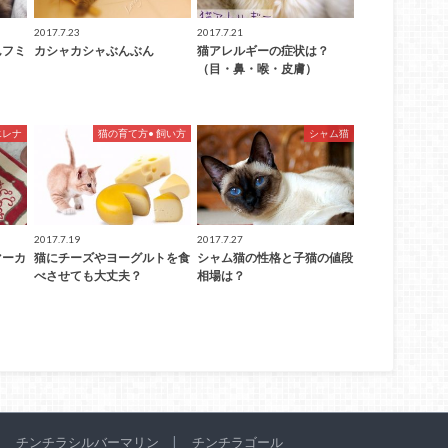
2017.7.23
2017.7.21
んフミ
カシャカシャぶんぶん
猫アレルギーの症状は？
（目・鼻・喉・皮膚）
エレナ
猫の育て方• 飼い方
シャム猫
2017.7.19
2017.7.27
マーカ
猫にチーズやヨーグルトを食
シャム猫の性格と子猫の値段
べさせても大丈夫？
相場は？
チンチラシルバーマリン
チンチラゴール