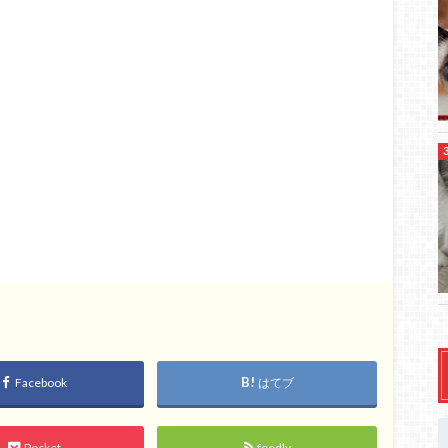
Facebook
はてブ
Pocket
feedly