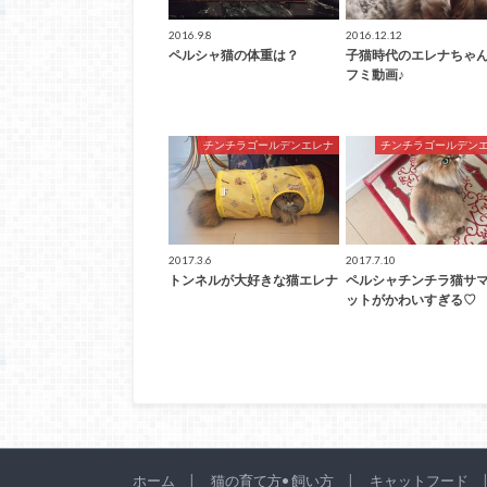
2016.9.8
2016.12.12
ペルシャ猫の体重は？
子猫時代のエレナちゃ
フミ動画♪
チンチラゴールデンエレナ
チンチラゴールデン
2017.3.6
2017.7.10
トンネルが大好きな猫エレナ
ペルシャチンチラ猫サ
ットがかわいすぎる♡
ホーム
猫の育て方• 飼い方
キャットフード