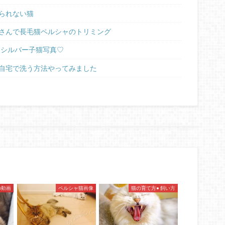
られない猫
さんで長毛猫ペルシャのトリミング
ラシルバー子猫写真♡
自宅で洗う方法やってみました
の動画
ペルシャ猫画像
猫の育て方• 飼い方